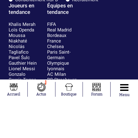
Joueurs en
Équipes en
tendance
tendance
Khalis Merah
FIFA
Loïs Openda
Real Madrid
Moussa
Bordeaux
Niakhaté
France
Nicolás
Chelsea
Tagliafico
Paris Saint-
Pavel Šulc
Germain
Gauthier Hein
Olympique
Lionel Messi
lyonnais
Gonzalo
AC Milan
García Torres
RC Strasbourg
1
Gio Reyna
RC Lens
Leandro
Accueil
Actus
Boutique
Forum
Menu
Paredes