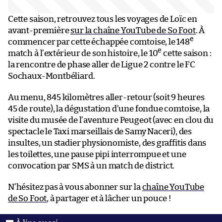
Cette saison, retrouvez tous les voyages de Loïc en
avant-première
sur la chaîne YouTube de So Foot
. À
e
commencer par cette échappée comtoise, le 148
e
match à l’extérieur de son histoire, le 10
cette saison :
la rencontre de phase aller de Ligue 2 contre le FC
Sochaux-Montbéliard.
Au menu, 845 kilomètres aller-retour (soit 9 heures
45 de route), la dégustation d’une fondue comtoise, la
visite du musée de l’aventure Peugeot (avec en clou du
spectacle le Taxi marseillais de Samy Naceri), des
insultes, un stadier physionomiste, des graffitis dans
les toilettes, une pause pipi interrompue et une
convocation par SMS à un match de district.
N’hésitez pas à vous abonner sur la
chaîne YouTube
de So Foot
, à partager et à lâcher un pouce !