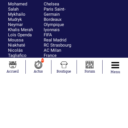
Mohamed
Chelsea
Salah
Paris Saint-
Mykhailo
Germain
Mudryk
Bordeaux
Neymar
Olympique
Khalis Merah
lyonnais
Loïs Openda
FIFA
Moussa
Real Madrid
Niakhaté
RC Strasbourg
Nicolás
AC Milan
Tagliafico
France
Pavel Šulc
RC Lens
10
Josh Maja
Gauthier Hein
Accueil
Actus
Boutique
Forum
Menu