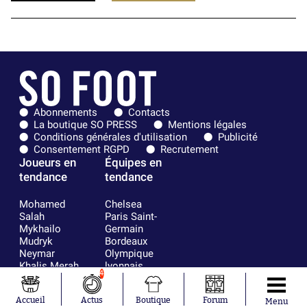
Abonnements
Contacts
La boutique SO PRESS
Mentions légales
Conditions générales d'utilisation
Publicité
Consentement RGPD
Recrutement
Joueurs en
Équipes en
tendance
tendance
Mohamed
Chelsea
Salah
Paris Saint-
Mykhailo
Germain
Mudryk
Bordeaux
Neymar
Olympique
Khalis Merah
lyonnais
4
Loïs Openda
FIFA
Moussa
Real Madrid
Accueil
Actus
Boutique
Forum
Niakhaté
RC Strasbourg
Menu