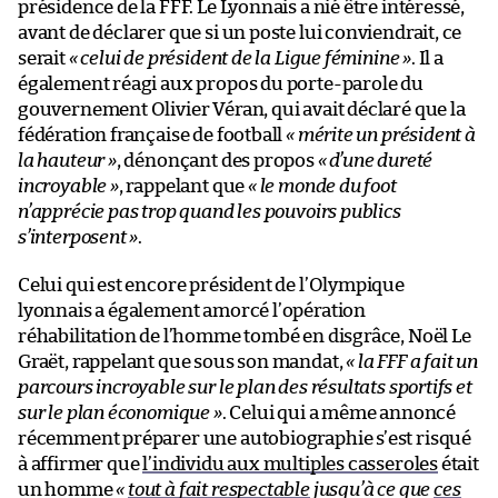
présidence de la FFF. Le Lyonnais a nié être intéressé,
avant de déclarer que si un poste lui conviendrait, ce
serait
« celui de président de la Ligue féminine »
. Il a
également réagi aux propos du porte-parole du
gouvernement Olivier Véran, qui avait déclaré que la
fédération française de football
« mérite un président à
la hauteur »
, dénonçant des propos
« d’une dureté
incroyable »
, rappelant que
« le monde du foot
n’apprécie pas trop quand les pouvoirs publics
s’interposent »
.
Celui qui est encore président de l’Olympique
lyonnais a également amorcé l’opération
réhabilitation de l’homme tombé en disgrâce, Noël Le
Graët, rappelant que sous son mandat,
« la FFF a fait un
parcours incroyable sur le plan des résultats sportifs et
sur le plan économique »
. Celui qui a même annoncé
récemment préparer une autobiographie s’est risqué
à affirmer que
l’individu aux multiples casseroles
était
un homme
«
tout à fait respectable
jusqu’à ce que
ces