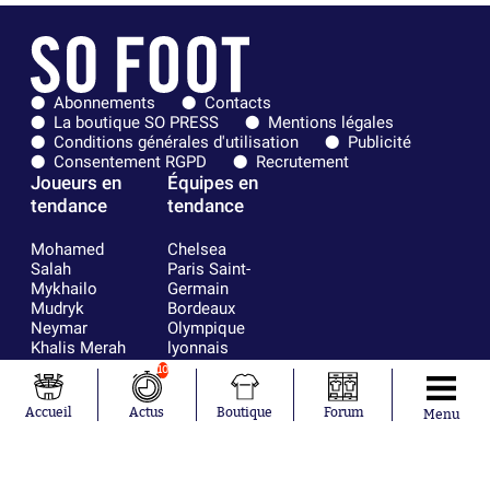
Abonnements
Contacts
La boutique SO PRESS
Mentions légales
Conditions générales d'utilisation
Publicité
Consentement RGPD
Recrutement
Joueurs en
Équipes en
tendance
tendance
Mohamed
Chelsea
Salah
Paris Saint-
Mykhailo
Germain
Mudryk
Bordeaux
Neymar
Olympique
Khalis Merah
lyonnais
Loïs Openda
FIFA
10
Moussa
Real Madrid
Niakhaté
RC Strasbourg
Accueil
Actus
Boutique
Forum
Menu
Nicolás
AC Milan
Tagliafico
France
Pavel Šulc
RC Lens
Josh Maja