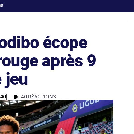
ne
Todibo écope
rouge après 9
 jeu
:40
40
RÉACTIONS