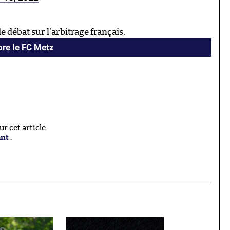
 débat sur l’arbitrage français.
ore le FC Metz
 cet article.
ant
.