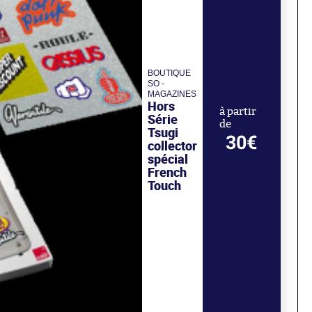
BOUTIQUE
SO -
MAGAZINES
Hors
à partir
Série
de
Tsugi
30€
collector
spécial
French
Touch