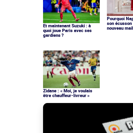
Pourquoi Nap
son écusson 
Et maintenant Suzuki : à
nouveau mail
quoi joue Paris avec ses
gardiens ?
Zidane : « Moi, je voulais
être chauffeur-livreur »