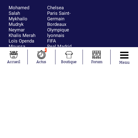
Mohamed
Chelsea
Salah
Paris Saint-
Mykhailo
Germain
Mudryk
Bordeaux
Neymar
Olympique
Khalis Merah
lyonnais
Loïs Openda
FIFA
Moussa
Real Madrid
2
Niakhaté
RC Strasbourg
Nicolás
AC Milan
Accueil
Actus
Boutique
Forum
Tagliafico
France
Menu
Pavel Šulc
RC Lens
Josh Maja
Gauthier Hein