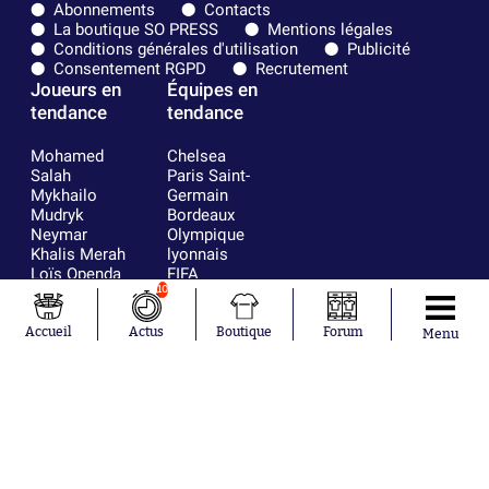
Abonnements
Contacts
La boutique SO PRESS
Mentions légales
Conditions générales d'utilisation
Publicité
Consentement RGPD
Recrutement
Joueurs en
Équipes en
tendance
tendance
Mohamed
Chelsea
Salah
Paris Saint-
Mykhailo
Germain
Mudryk
Bordeaux
Neymar
Olympique
Khalis Merah
lyonnais
Loïs Openda
FIFA
Moussa
Real Madrid
10
Niakhaté
RC Strasbourg
Nicolás
AC Milan
Accueil
Actus
Boutique
Forum
Menu
Tagliafico
France
Pavel Šulc
RC Lens
Josh Maja
Gauthier Hein