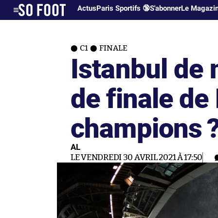
Actus
Paris Sportifs 🔞
S'abonner
Le Magazi
C1
FINALE
Istanbul de
de finale de
champions 
AL
LE VENDREDI 30 AVRIL 2021 À 17:50