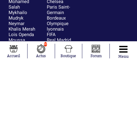
Mohamed
Chelsea
Salah
Paris Saint-
Mykhailo
Germain
Mudryk
Bordeaux
Neymar
Olympique
Khalis Merah
lyonnais
Loïs Openda
FIFA
Moussa
Real Madrid
10
Niakhaté
RC Strasbourg
Nicolás
AC Milan
Tagliafico
France
Accueil
Actus
Boutique
Forum
Menu
Pavel Šulc
RC Lens
Josh Maja
Gauthier Hein