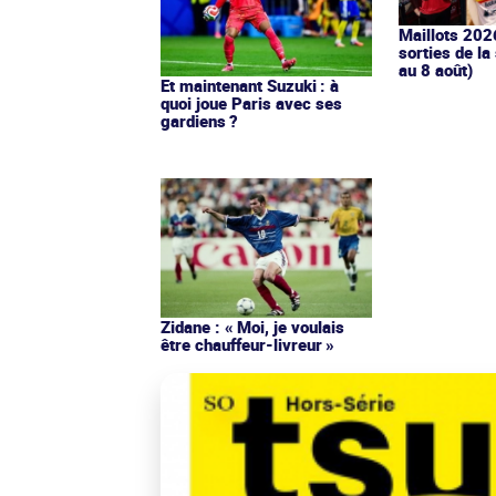
Maillots 202
sorties de la
au 8 août)
Et maintenant Suzuki : à
quoi joue Paris avec ses
gardiens ?
Zidane : « Moi, je voulais
être chauffeur-livreur »