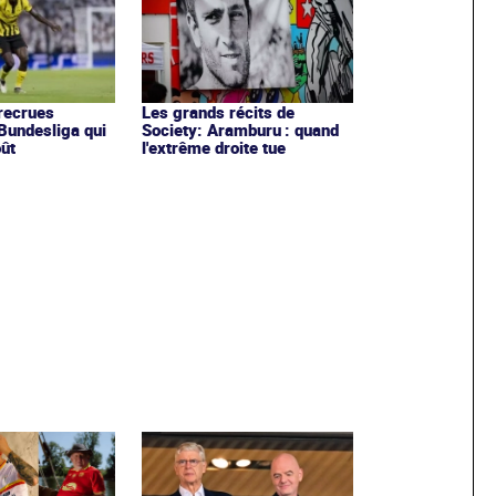
recrues
Les grands récits de
Bundesliga qui
Society: Aramburu : quand
oût
l'extrême droite tue