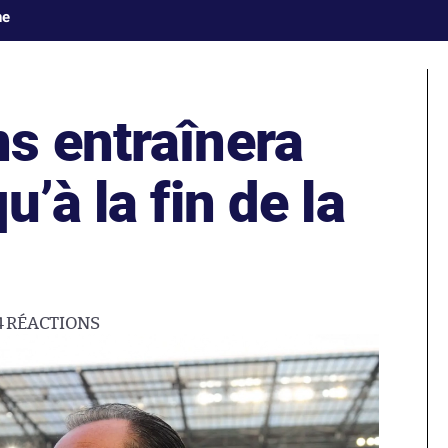
ne
s entraînera
’à la fin de la
4
RÉACTIONS