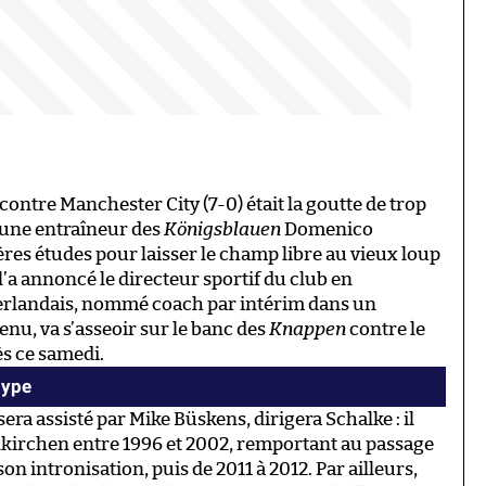
ontre Manchester City (7-0) était la goutte de trop
jeune entraîneur des
Königsblauen
Domenico
ères études pour laisser le champ libre au vieux loup
a annoncé le directeur sportif du club en
éerlandais, nommé coach par intérim dans un
nu, va s’asseoir sur le banc des
Knappen
contre le
ès ce samedi.
hype
sera assisté par Mike Büskens, dirigera Schalke : il
senkirchen entre 1996 et 2002, remportant au passage
 intronisation, puis de 2011 à 2012. Par ailleurs,