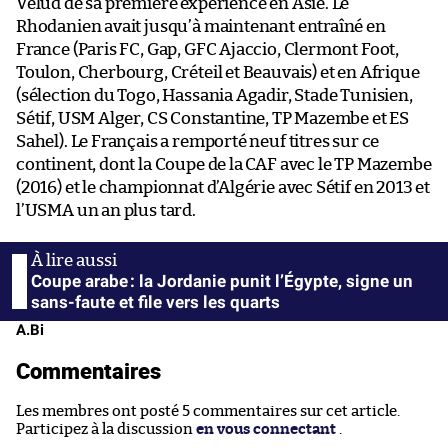
Velud de sa première expérience en Asie. Le
Rhodanien avait jusqu’à maintenant entraîné en
France (Paris FC, Gap, GFC Ajaccio, Clermont Foot,
Toulon, Cherbourg, Créteil et Beauvais) et en Afrique
(sélection du Togo, Hassania Agadir, Stade Tunisien,
Sétif, USM Alger, CS Constantine, TP Mazembe et ES
Sahel). Le Français a remporté neuf titres sur ce
continent, dont la Coupe de la CAF avec le TP Mazembe
(2016) et le championnat d’Algérie avec Sétif en 2013 et
l’USMA un an plus tard.
Coupe arabe : la Jordanie punit l’Égypte, signe un
sans-faute et file vers les quarts
A.Bi
Commentaires
Les membres ont posté 5 commentaires sur cet article.
Participez à la discussion
en vous connectant
.