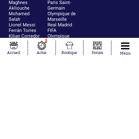
Maghnes
Paris Saint-
Akliouche
Germain
Mohamed
Olympique de
Salah
Marseille
Lionel Messi
Real Madrid
Ferrán Torres
FIFA
Kilian Corredor
Olympique
Franco
lyonnais
6
Mastantuono
AS Monaco
Orel Mangala
FC Barcelone
Accueil
Actus
Boutique
Forum
Menu
Rio Mavuba
Argentine
Rodri
RC Strasbourg
Mika Godts
Trabzonspor