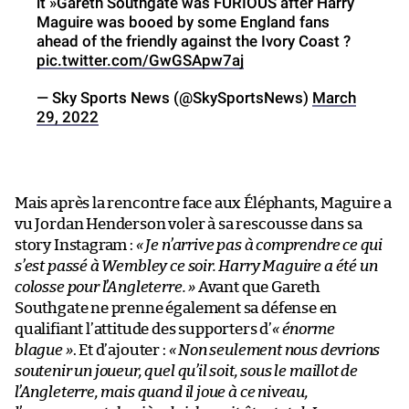
it »Gareth Southgate was FURIOUS after Harry
Maguire was booed by some England fans
ahead of the friendly against the Ivory Coast ?
pic.twitter.com/GwGSApw7aj
— Sky Sports News (@SkySportsNews)
March
29, 2022
Mais après la rencontre face aux Éléphants, Maguire a
vu Jordan Henderson voler à sa rescousse dans sa
story Instagram :
« Je n’arrive pas à comprendre ce qui
s’est passé à Wembley ce soir. Harry Maguire a été un
colosse pour l’Angleterre. »
Avant que Gareth
Southgate ne prenne également sa défense en
qualifiant l’attitude des supporters d’
« énorme
blague »
. Et d’ajouter :
« Non seulement nous devrions
soutenir un joueur, quel qu’il soit, sous le maillot de
l’Angleterre, mais quand il joue à ce niveau,