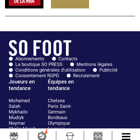
Abonnements
Contacts
La boutique SO PRESS
Mentions légales
Conditions générales d'utilisation
Publicité
Consentement RGPD
Recrutement
Joueurs en
Équipes en
tendance
tendance
Mohamed
Chelsea
Salah
Paris Saint-
Mykhailo
Germain
Mudryk
Bordeaux
Neymar
Olympique
Khalis Merah
lyonnais
0
Loïs Openda
FIFA