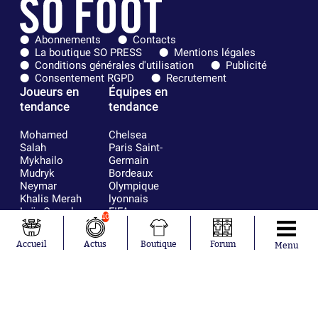
Abonnements
Contacts
La boutique SO PRESS
Mentions légales
Conditions générales d'utilisation
Publicité
Consentement RGPD
Recrutement
Joueurs en
Équipes en
tendance
tendance
Mohamed
Chelsea
Salah
Paris Saint-
Mykhailo
Germain
Mudryk
Bordeaux
Neymar
Olympique
Khalis Merah
lyonnais
Loïs Openda
FIFA
10
Moussa
Real Madrid
Niakhaté
RC Strasbourg
Accueil
Actus
Boutique
Forum
Menu
Nicolás
AC Milan
Tagliafico
France
Pavel Šulc
RC Lens
Josh Maja
Gauthier Hein