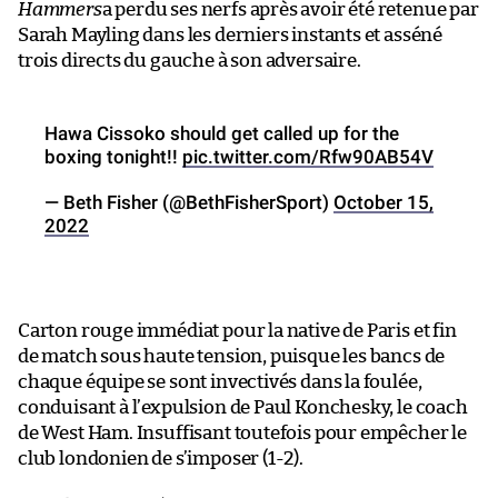
Hammers
a perdu ses nerfs après avoir été retenue par
Sarah Mayling dans les derniers instants et asséné
trois directs du gauche à son adversaire.
Hawa Cissoko should get called up for the
boxing tonight!!
pic.twitter.com/Rfw90AB54V
— Beth Fisher (@BethFisherSport)
October 15,
2022
Carton rouge immédiat pour la native de Paris et fin
de match sous haute tension, puisque les bancs de
chaque équipe se sont invectivés dans la foulée,
conduisant à l’expulsion de Paul Konchesky, le coach
de West Ham. Insuffisant toutefois pour empêcher le
club londonien de s’imposer (1-2).