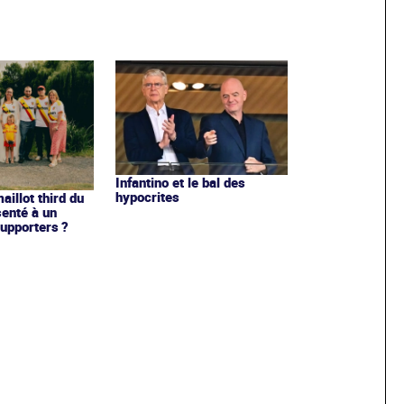
Infantino et le bal des
hypocrites
illot third du
enté à un
upporters ?