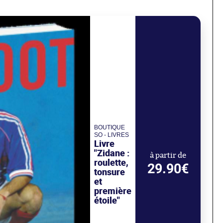
BOUTIQUE
SO - LIVRES
Livre
"Zidane :
à partir de
roulette,
29.90€
tonsure
et
première
étoile"