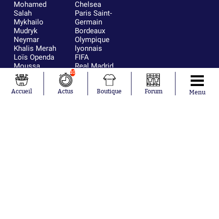
Mohamed
Chelsea
Salah
Paris Saint-
Mykhailo
Germain
Mudryk
Bordeaux
Neymar
Olympique
Khalis Merah
lyonnais
Loïs Openda
FIFA
Moussa
Real Madrid
10
Niakhaté
RC Strasbourg
Nicolás
AC Milan
Tagliafico
France
Accueil
Actus
Boutique
Forum
Menu
Pavel Šulc
RC Lens
Josh Maja
Gauthier Hein