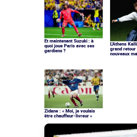
Et maintenant Suzuki : à
L'Athens Kall
quoi joue Paris avec ses
grand retour
gardiens ?
nouveaux mai
Zidane : « Moi, je voulais
être chauffeur-livreur »