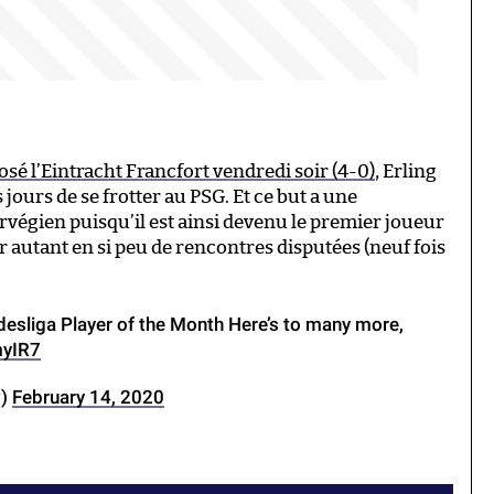
sé l’Eintracht Francfort vendredi soir (4-0)
, Erling
ours de se frotter au PSG. Et ce but a une
rvégien puisqu’il est ainsi devenu le premier joueur
r autant en si peu de rencontres disputées (neuf fois
esliga Player of the Month Here’s to many more,
myIR7
w)
February 14, 2020