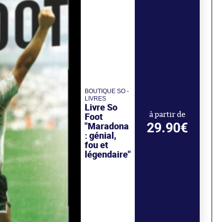
BOUTIQUE SO -
LIVRES
Livre So
Foot
à partir de
29.90€
"Maradona
: génial,
fou et
légendaire"