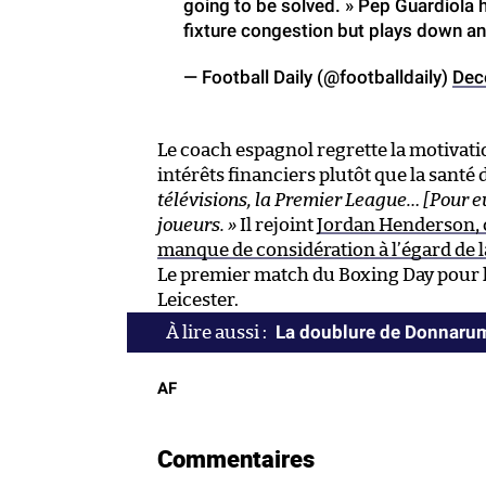
going to be solved. » Pep Guardiola h
fixture congestion but plays down an
— Football Daily (@footballdaily)
Dec
Le coach espagnol regrette la motivati
intérêts financiers plutôt que la santé d
télévisions, la Premier League… [Pour eu
joueurs. »
Il rejoint
Jordan Henderson, ca
manque de considération à l’égard de l
Le premier match du Boxing Day pour 
Leicester.
La doublure de Donnarum
AF
Commentaires