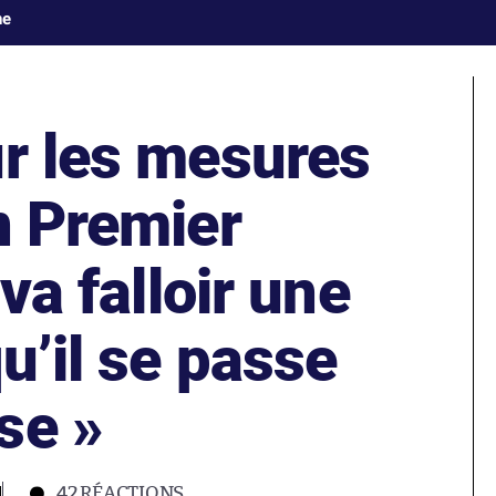
ne
ur les mesures
n Premier
 va falloir une
u’il se passe
se »
1
42
RÉACTIONS