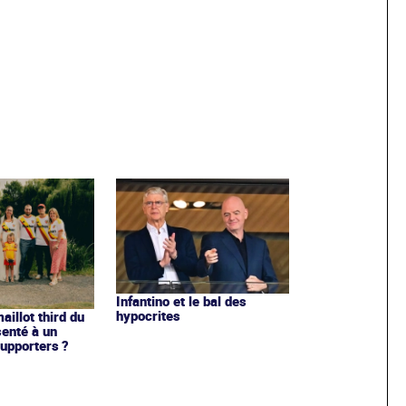
Infantino et le bal des
hypocrites
illot third du
enté à un
upporters ?