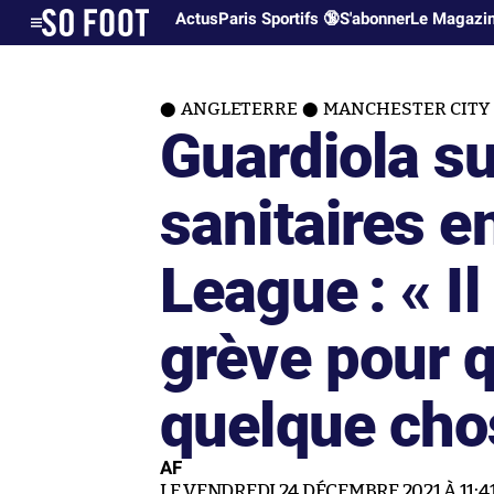
Actus
Paris Sportifs 🔞
S'abonner
Le Magazi
ANGLETERRE
MANCHESTER CITY
Guardiola s
sanitaires e
League : « Il
grève pour q
quelque cho
AF
LE VENDREDI 24 DÉCEMBRE 2021 À 11:4