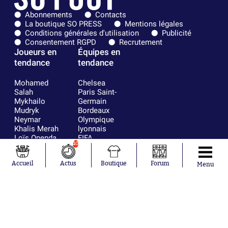
Abonnements
Contacts
La boutique SO PRESS
Mentions légales
Conditions générales d'utilisation
Publicité
Consentement RGPD
Recrutement
Joueurs en
Équipes en
tendance
tendance
Mohamed
Chelsea
Salah
Paris Saint-
Mykhailo
Germain
Mudryk
Bordeaux
Neymar
Olympique
Khalis Merah
lyonnais
Loïs Openda
FIFA
10
Moussa
Real Madrid
Niakhaté
RC Strasbourg
Accueil
Actus
Boutique
Forum
Nicolás
AC Milan
Menu
Tagliafico
France
Pavel Šulc
RC Lens
Josh Maja
Gauthier Hein