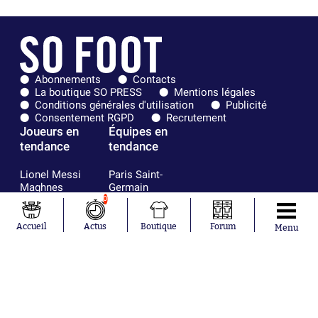
Abonnements
Contacts
La boutique SO PRESS
Mentions légales
Conditions générales d'utilisation
Publicité
Consentement RGPD
Recrutement
Joueurs en
Équipes en
tendance
tendance
Lionel Messi
Paris Saint-
Maghnes
Germain
Akliouche
Real Madrid
0
Mohamed
Olympique de
Salah
Marseille
Accueil
Actus
Boutique
Forum
Menu
Neymar
FIFA
Julián Álvarez
FC Barcelone
Ferrán Torres
Argentine
Kilian Corredor
Olympique
Franco
lyonnais
Mastantuono
AS Monaco
Orel Mangala
RC Strasbourg