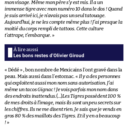
mon visage. Même mon père s’y est mis. Il a un
immense tigre avec mon numéro 10 dans le dos ! Quand
je suis arrivé ici, je n’avais pas un seul tatouage.
Aujourd’hui, je ne les compte même plus ! J’ai presque la
moitié du corps rempli de tattoos. Cette culture
t’attrape, t’embarque
. »
Les bons restes d’Olivier Giroud
« Dédé » , bon nombre de Mexicains l’ont gravé dans la
peau. Mais aussi dans l’estomac. «
Il y a des personnes
qui exploitent aussi mon nom sans autorisation. J’ai
même un tacos Gignac ! Je vois parfois mon nom dans
des endroits inattendus.
(…)
Les Tigres possèdent 100 %
de mes droits à l’image, mais ils sont un peu secrets sur
les chiffres. Ils ne me disent rien. Je sais que je vends en
gros 80 % des maillots des Tigres. Et il y en a beaucoup
!
»