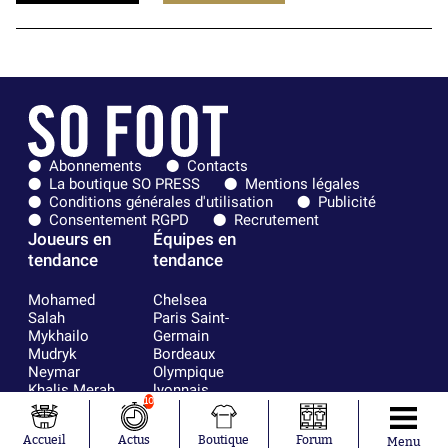
Abonnements
Contacts
La boutique SO PRESS
Mentions légales
Conditions générales d'utilisation
Publicité
Consentement RGPD
Recrutement
Joueurs en
Équipes en
tendance
tendance
Mohamed
Chelsea
Salah
Paris Saint-
Mykhailo
Germain
Mudryk
Bordeaux
Neymar
Olympique
Khalis Merah
lyonnais
10
Loïs Openda
FIFA
Moussa
Real Madrid
Accueil
Actus
Boutique
Forum
Niakhaté
RC Strasbourg
Menu