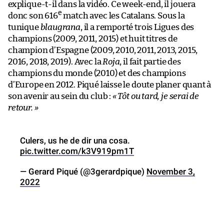
explique-t-il dans la vidéo. Ce week-end, il jouera
e
donc son 616
match avec les Catalans. Sous la
tunique
blaugrana
, il a remporté trois Ligues des
champions (2009, 2011, 2015) et huit titres de
champion d’Espagne (2009, 2010, 2011, 2013, 2015,
2016, 2018, 2019). Avec la
Roja
, il fait partie des
champions du monde (2010) et des champions
d’Europe en 2012. Piqué laisse le doute planer quant à
son avenir au sein du club :
« Tôt ou tard, je serai de
retour. »
Culers, us he de dir una cosa.
pic.twitter.com/k3V919pm1T
— Gerard Piqué (@3gerardpique)
November 3,
2022