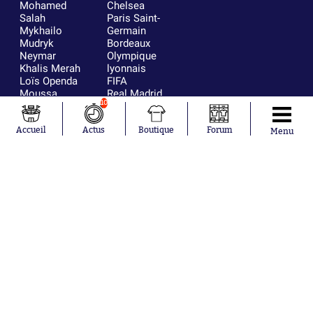
Mohamed
Chelsea
Salah
Paris Saint-
Mykhailo
Germain
Mudryk
Bordeaux
Neymar
Olympique
Khalis Merah
lyonnais
Loïs Openda
FIFA
Moussa
Real Madrid
10
Niakhaté
RC Strasbourg
Nicolás
AC Milan
Tagliafico
France
Accueil
Actus
Boutique
Forum
Menu
Pavel Šulc
RC Lens
Josh Maja
Gauthier Hein