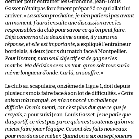
dernier pour entraîner les Girondins, Jean-Louis
Gasset n’était pas forcément préparé à ce qui allait lui
arriver.
« La saison prochaine, je n’en parlerai pas avant
un moment. J’aurai ensuite une discussion avec les
responsables du club pour savoir ce qu’on peut faire.
Déjà concernant la deuxième année, il y aura ma
réponse, et elle est importante
, a expliqué l’entraîneur
bordelais, à deux jours du match face à Montpellier.
Pour l’instant, mon seul objectif est de gagner les
matchs. Ma décision sera un tout, qu’on soit tous sur la
même longueur d’onde. Car là, on souffre. »
Le club au scapulaire, onzième de Ligue 1, doit depuis
plusieurs mois faire face à son lot de difficultés.
« Cette
saison m’a marqué, on m’a annoncé un challenge
difficile. On m’a menti, car c’est plus dur que ce que je
croyais
, a poursuivi Jean-Louis Gasset.
Je ne parle que
du sportif, ce n’est pas parce qu’on est soutenus qu’on va
mieux faire jouer l’équipe. Ce sont des faits nouveaux
pour moi dans ce métier. Quand on a six ou sept joueurs