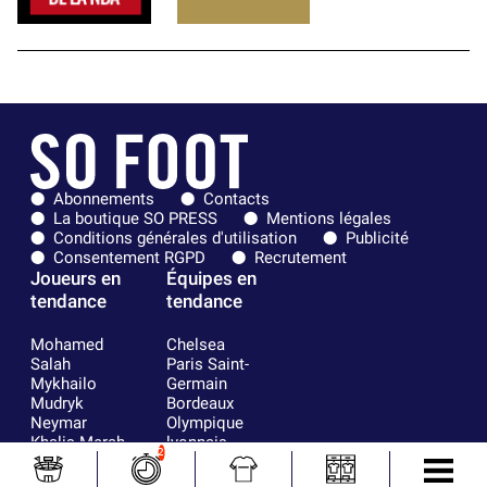
Abonnements
Contacts
La boutique SO PRESS
Mentions légales
Conditions générales d'utilisation
Publicité
Consentement RGPD
Recrutement
Joueurs en
Équipes en
tendance
tendance
Mohamed
Chelsea
Salah
Paris Saint-
Mykhailo
Germain
Mudryk
Bordeaux
Neymar
Olympique
Khalis Merah
lyonnais
2
Loïs Openda
FIFA
Moussa
Real Madrid