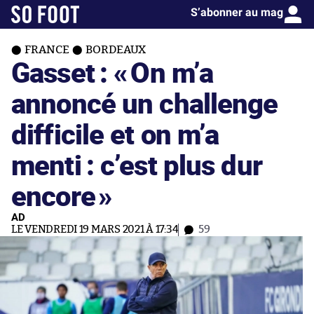
S’abonner au mag
FRANCE
BORDEAUX
Gasset : «
On m’a
annoncé un challenge
difficile et on m’a
menti : c’est plus dur
encore
»
AD
LE VENDREDI 19 MARS 2021 À 17:34
59