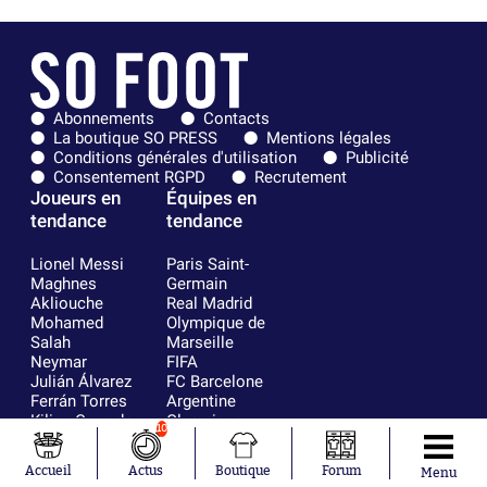
Abonnements
Contacts
La boutique SO PRESS
Mentions légales
Conditions générales d'utilisation
Publicité
Consentement RGPD
Recrutement
Joueurs en
Équipes en
tendance
tendance
Lionel Messi
Paris Saint-
Maghnes
Germain
Akliouche
Real Madrid
Mohamed
Olympique de
Salah
Marseille
Neymar
FIFA
Julián Álvarez
FC Barcelone
Ferrán Torres
Argentine
Kilian Corredor
Olympique
10
Franco
lyonnais
Mastantuono
AS Monaco
Accueil
Actus
Boutique
Forum
Menu
Orel Mangala
RC Strasbourg