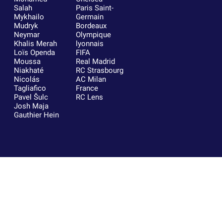
Salah
Paris Saint-
Mykhailo
Germain
Mudryk
Bordeaux
Neymar
Olympique
Khalis Merah
lyonnais
Loïs Openda
FIFA
Moussa
Real Madrid
Niakhaté
RC Strasbourg
Nicolás
AC Milan
Tagliafico
France
Pavel Šulc
RC Lens
Josh Maja
Gauthier Hein