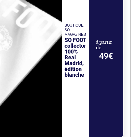
BOUTIQUE
SO -
MAGAZINES
SO FOOT
à partir
collector
de
100%
49€
Real
Madrid,
édition
blanche