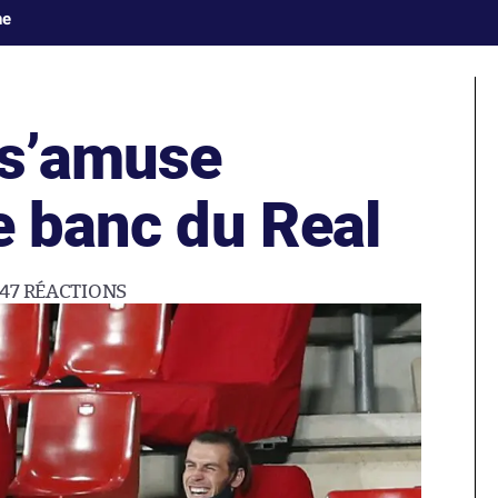
ne
 s’amuse
e banc du Real
47
RÉACTIONS