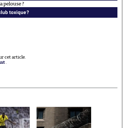
la pelouse ?
club toxique ?
 cet article.
ant
.