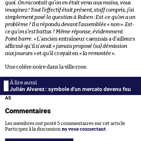
quoi. On racontait qu’on en était venu aux mains, vous
imaginez ! Tout l’effectif était présent, staff compris, j’ai
simplement posé la question à Ruben : Est-ce qu’on a un
problème ? Il a répondu devant l’assemblée « non ». Est-
ce qu’on s’est battus ? Même réponse, évidemment.
Point barre. »
L’ancien entraîneur caennais a d’ailleurs
affirmé qu’il n’avait
« jamais proposé (sa) démission
aux joueurs »
et qu’il croyait en
« la remontée »
.
Une colère noire dans la ville rose.
Julián Alvarez : symbole d'un mercato devenu fou
AS
Commentaires
Les membres ont posté 5 commentaires sur cet article.
Participez à la discussion
en vous connectant
.