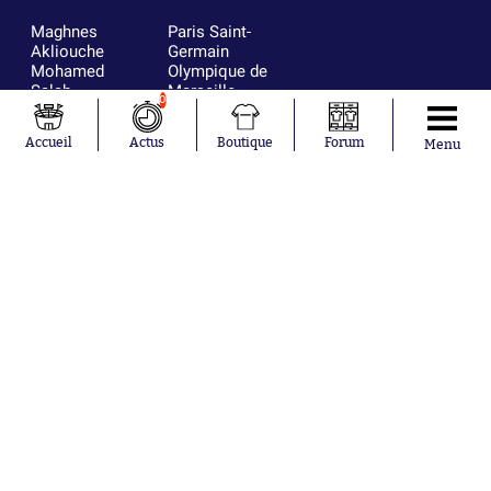
Maghnes
Paris Saint-
Akliouche
Germain
Mohamed
Olympique de
Salah
Marseille
0
Lionel Messi
Real Madrid
Ferrán Torres
FIFA
Accueil
Actus
Boutique
Forum
Menu
Kilian Corredor
Olympique
Franco
lyonnais
Mastantuono
AS Monaco
Orel Mangala
FC Barcelone
Rio Mavuba
Argentine
Rodri
RC Strasbourg
Mika Godts
Trabzonspor