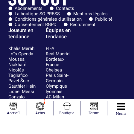
Abonnements
Contacts
La boutique SO PRESS
Mentions légales
Conditions générales d'utilisation
Publicité
Consentement RGPD
Recrutement
Joueurs en
Équipes en
tendance
tendance
Khalis Merah
FIFA
Loïs Openda
Real Madrid
Moussa
Bordeaux
Niakhaté
France
Nicolás
Chelsea
Tagliafico
Paris Saint-
Pavel Šulc
Germain
Gauthier Hein
Olympique
Lionel Messi
lyonnais
Gonzalo
AC Milan
García Torres
RC Strasbourg
1
Gio Reyna
RC Lens
Leandro
Accueil
Actus
Boutique
Forum
Menu
Paredes