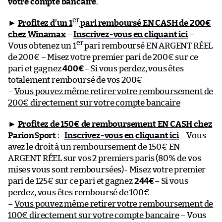
votre compte bancaire
.
er
►
Profitez d’un 1
pari remboursé EN CASH de 200€
chez Winamax
–
Inscrivez-vous en cliquant ici
–
er
Vous obtenez un 1
pari remboursé EN ARGENT RÉEL
de 200€ – Misez votre premier pari de 200€ sur ce
pari et gagnez
400€
– Si vous perdez, vous êtes
totalement remboursé de vos 200€
–
Vous pouvez même retirer votre remboursement de
200€ directement sur votre compte bancaire
►
Profitez de 150€ de remboursement EN CASH chez
ParionSport
:-
Inscrivez-vous en cliquant ici
– Vous
avez le droit à un remboursement de 150€ EN
ARGENT RÉEL sur vos 2 premiers paris (80% de vos
mises vous sont remboursées)- Misez votre premier
pari de 125€ sur ce pari et gagnez
244€
– Si vous
perdez, vous êtes remboursé de 100€
–
Vous pouvez même retirer votre remboursement de
100€ directement sur votre compte bancaire
– Vous