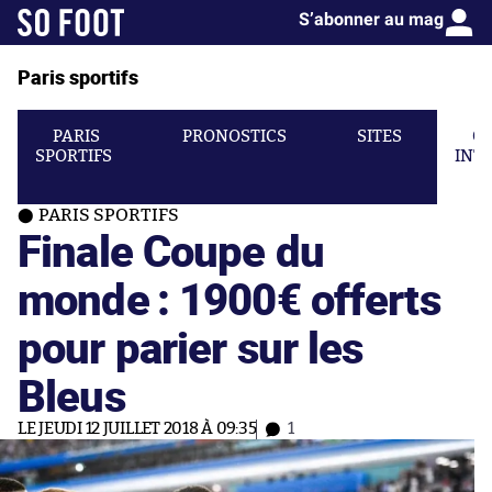
S’abonner au mag
Paris sportifs
PARIS
PRONOSTICS
SITES
C
SPORTIFS
INT
PARIS SPORTIFS
Finale Coupe du
monde : 1900€ offerts
pour parier sur les
Bleus
LE JEUDI 12 JUILLET 2018 À 09:35
1