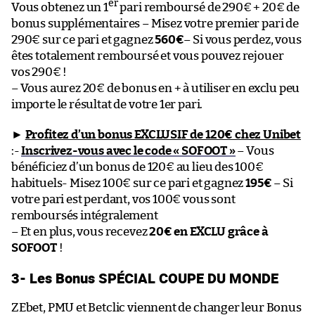
er
Vous obtenez un 1
pari remboursé de 290€ + 20€ de
bonus supplémentaires – Misez votre premier pari de
290€ sur ce pari et gagnez
560€
– Si vous perdez, vous
êtes totalement remboursé et vous pouvez rejouer
vos 290€ !
– Vous aurez 20€ de bonus en + à utiliser en exclu peu
importe le résultat de votre 1er pari.
►
Profitez d’un bonus EXCLUSIF de 120€ chez Unibet
:-
Inscrivez-vous avec le code « SOFOOT »
– Vous
bénéficiez d’un bonus de 120€ au lieu des 100€
habituels- Misez 100€ sur ce pari et gagnez
195€
– Si
votre pari est perdant, vos 100€ vous sont
remboursés intégralement
– Et en plus, vous recevez
20€ en EXCLU grâce à
SOFOOT
!
3- Les Bonus SPÉCIAL COUPE DU MONDE
ZEbet, PMU et Betclic viennent de changer leur Bonus