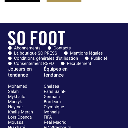
Abonnements
Contacts
La boutique SO PRESS
Mentions légales
Conditions générales d'utilisation
Publicité
Consentement RGPD
Recrutement
Joueurs en
Équipes en
tendance
tendance
Mohamed
Chelsea
Salah
Paris Saint-
Mykhailo
Germain
Mudryk
Bordeaux
Neymar
Olympique
Khalis Merah
lyonnais
Loïs Openda
FIFA
Moussa
Real Madrid
Niakhaté
RC Strasbourg