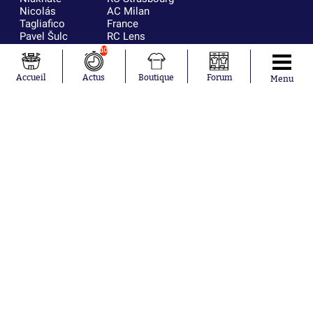
Nicolás
AC Milan
Tagliafico
France
Pavel Šulc
RC Lens
Josh Maja
10
Gauthier Hein
Accueil
Actus
Boutique
Forum
Menu