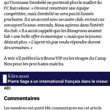
qu’Ousmane Dembélé ne porterait plus le maillot du
FC Barcelone :
« On veut construire une équipe
compétitive, mais Dembélé ne sera pas là l’année
prochaine. Il a un accord avec un autre club, en tout cas
son agent l’a sous-entendu. Nous agirons dans l’intérêt
du club. »
Il a aussi rappelé que les
Blaugrana
avaient
fait
« une belle offre économique »
, mais que le joueur
désirait plus.
« L’agent n’a pas voulu répondre durant
des semaines. »
À voir s’il préfère la tribune VIP ou les virages du Camp
Nou pour les prochains matchs.
Pierre Sage a un international français dans le viseur
AEC
Commentaires
Les membres ont posté 146 commentaires sur cet article.