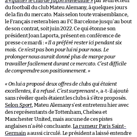
à
« quitter le club de façon immédiate »
par le directeur
du football du club Mateu Alemany, à quelques jours
de la fin du mercato. Mais selon toute vraisemblance,
le Français restera bien au FC Barcelone jusqu’au bout
de son contrat, soit juin 2022. Ce qui étonne son
président Joan Laporta, présent en conférence de
presse ce mardi :
« Il a préféré rester ici pendant six
mois. Ce n’est pas bon pour lui ni pour nous. Le
prolonger nous aurait donné plus de marge pour
travailler facilement durant ce mercato. C’est difficile
de comprendre son positionnement. »
« On lui a proposé deux offres de clubs qui étaient
excellentes, il a refusé. C’est surprenant »
, a-t-il ajouté
sans révéler quels étaient les clubs à s’être proposés.
Selon
Sport
, Mateu Alemany s’est entretenu hier avec
des représentants de Tottenham, Chelsea et
Manchester United, mais aucune de ces pistes
anglaises n’a été concluante.
La rumeur Paris Saint-
Germain
a aussi circulé. Le président a laissé entendre