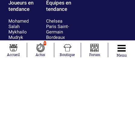
Joueurs en
Équipes en
tendance
tendance
Mohamed
Chelsea
Salah
Paris Saint-
Mykhailo
Germain
Mudryk
Bordeaux
Neymar
Olympique
10
Khalis Merah
lyonnais
Loïs Openda
FIFA
Accueil
Actus
Boutique
Forum
Menu
Moussa
Real Madrid
Niakhaté
RC Strasbourg
Nicolás
AC Milan
Tagliafico
France
Pavel Šulc
RC Lens
Josh Maja
Gauthier Hein