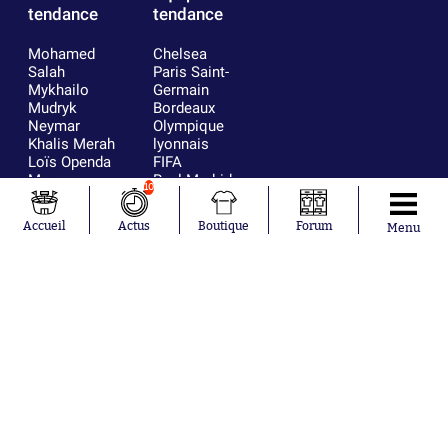
tendance
tendance
Mohamed
Chelsea
Salah
Paris Saint-
Mykhailo
Germain
Mudryk
Bordeaux
Neymar
Olympique
Khalis Merah
lyonnais
Loïs Openda
FIFA
Moussa
Real Madrid
10
Niakhaté
RC Strasbourg
Nicolás
AC Milan
Accueil
Actus
Boutique
Forum
Menu
Tagliafico
France
Pavel Šulc
RC Lens
Josh Maja
Gauthier Hein