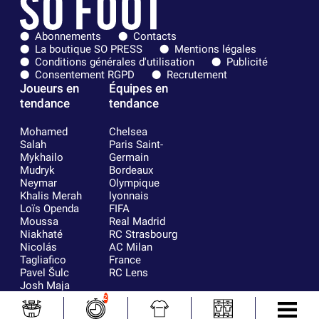
Abonnements
Contacts
La boutique SO PRESS
Mentions légales
Conditions générales d'utilisation
Publicité
Consentement RGPD
Recrutement
Joueurs en
Équipes en
tendance
tendance
Mohamed
Chelsea
Salah
Paris Saint-
Mykhailo
Germain
Mudryk
Bordeaux
Neymar
Olympique
Khalis Merah
lyonnais
Loïs Openda
FIFA
Moussa
Real Madrid
Niakhaté
RC Strasbourg
Nicolás
AC Milan
Tagliafico
France
Pavel Šulc
RC Lens
Josh Maja
Gauthier Hein
2