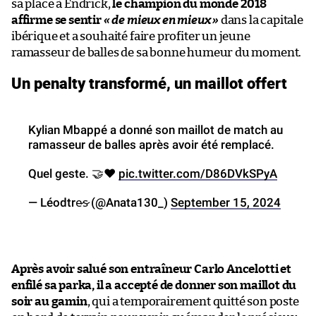
sa place à Endrick,
le champion du monde 2018
affirme se sentir
« de mieux en mieux »
dans la capitale
ibérique et a souhaité faire profiter un jeune
ramasseur de balles de sa bonne humeur du moment.
Un penalty transformé, un maillot offert
Kylian Mbappé a donné son maillot de match au
ramasseur de balles après avoir été remplacé.
Quel geste. 🤝❤️
pic.twitter.com/D86DVkSPyA
— Léodtre̷s̷ (@Anata130_)
September 15, 2024
Après avoir salué son entraîneur Carlo Ancelotti et
enfilé sa parka, il a accepté de donner son maillot du
soir au gamin
, qui a temporairement quitté son poste