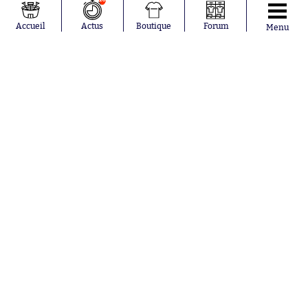
Pavel Šulc
Germain
Gauthier Hein
Olympique
Accueil
Actus
Boutique
Forum
Menu
Lionel Messi
lyonnais
Gonzalo
AC Milan
García Torres
RC Strasbourg
Gio Reyna
RC Lens
Leandro
Paredes