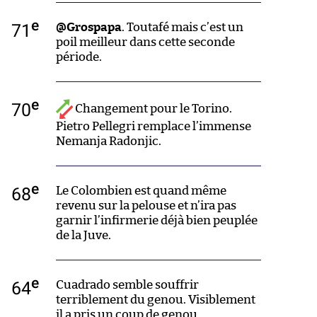
e
71
@Grospapa
. Toutafé mais c’est un
poil meilleur dans cette seconde
période.
e
70
Changement pour le Torino.
Pietro Pellegri remplace l’immense
Nemanja Radonjic.
e
68
Le Colombien est quand même
revenu sur la pelouse et n’ira pas
garnir l’infirmerie déjà bien peuplée
de la Juve.
e
64
Cuadrado semble souffrir
terriblement du genou. Visiblement
il a pris un coup de genou