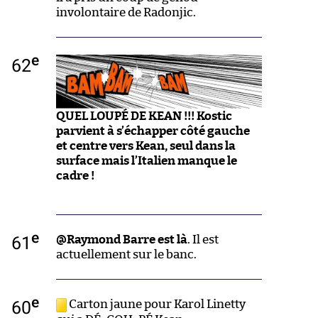
involontaire de Radonjic.
e
62
QUEL LOUPÉ DE KEAN !!! Kostic
parvient à s’échapper côté gauche
et centre vers Kean, seul dans la
surface mais l’Italien manque le
cadre !
e
61
@Raymond Barre est là
. Il est
actuellement sur le banc.
e
60
Carton jaune pour Karol Linetty