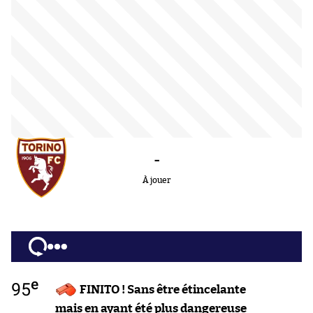
-
À jouer
e
95
FINITO ! Sans être étincelante
mais en ayant été plus dangereuse