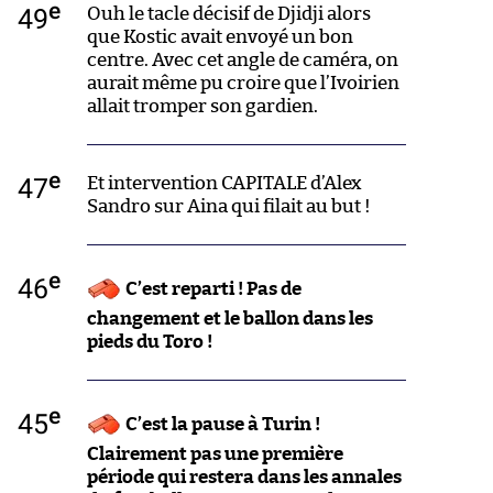
e
49
Ouh le tacle décisif de Djidji alors
que Kostic avait envoyé un bon
centre. Avec cet angle de caméra, on
aurait même pu croire que l’Ivoirien
allait tromper son gardien.
e
47
Et intervention CAPITALE d’Alex
Sandro sur Aina qui filait au but !
e
46
C’est reparti ! Pas de
changement et le ballon dans les
pieds du Toro !
e
45
C’est la pause à Turin !
Clairement pas une première
période qui restera dans les annales