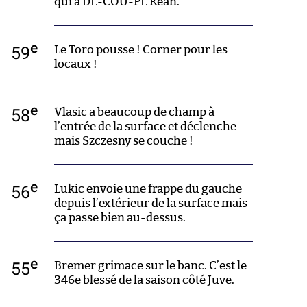
qui a DÉ-COU-PÉ Kean.
e
59
Le Toro pousse ! Corner pour les
locaux !
e
58
Vlasic a beaucoup de champ à
l’entrée de la surface et déclenche
mais Szczesny se couche !
e
56
Lukic envoie une frappe du gauche
depuis l’extérieur de la surface mais
ça passe bien au-dessus.
e
55
Bremer grimace sur le banc. C’est le
346e blessé de la saison côté Juve.