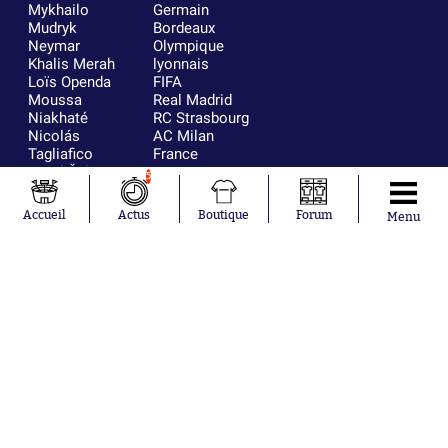
Mykhailo
Germain
Mudryk
Bordeaux
Neymar
Olympique
Khalis Merah
lyonnais
Loïs Openda
FIFA
Moussa
Real Madrid
Niakhaté
RC Strasbourg
Nicolás
AC Milan
Tagliafico
France
Pavel Šulc
RC Lens
5
Josh Maja
Gauthier Hein
Accueil
Actus
Boutique
Forum
Menu