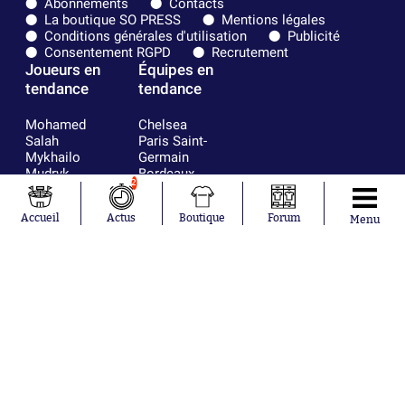
Abonnements
Contacts
La boutique SO PRESS
Mentions légales
Conditions générales d'utilisation
Publicité
Consentement RGPD
Recrutement
Joueurs en
Équipes en
tendance
tendance
Mohamed
Chelsea
Salah
Paris Saint-
Mykhailo
Germain
Mudryk
Bordeaux
2
Neymar
Olympique
Khalis Merah
lyonnais
Accueil
Actus
Boutique
Forum
Loïs Openda
FIFA
Menu
Moussa
Real Madrid
Niakhaté
RC Strasbourg
Nicolás
AC Milan
Tagliafico
France
Pavel Šulc
RC Lens
Josh Maja
Gauthier Hein