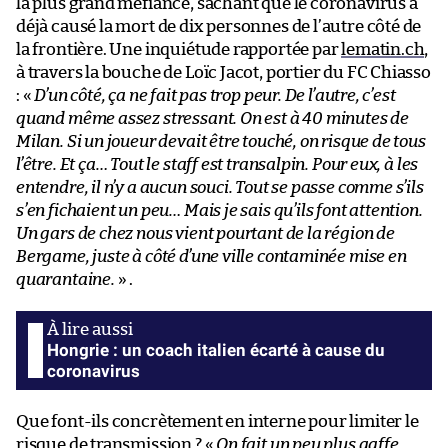
la plus grand méfiance, sachant que le coronavirus a
déjà causé la mort de dix personnes de l’autre côté de
la frontière. Une inquiétude rapportée par
lematin.ch
,
à travers la bouche de Loïc Jacot, portier du FC Chiasso
: «
D’un côté, ça ne fait pas trop peur. De l’autre, c’est
quand même assez stressant. On est à 40 minutes de
Milan. Si un joueur devait être touché, on risque de tous
l’être. Et ça… Tout le staff est transalpin. Pour eux, à les
entendre, il n’y a aucun souci. Tout se passe comme s’ils
s’en fichaient un peu… Mais je sais qu’ils font attention.
Un gars de chez nous vient pourtant de la région de
Bergame, juste à côté d’une ville contaminée mise en
quarantaine.
» .
Hongrie : un coach italien écarté à cause du
coronavirus
Que font-ils concrètement en interne pour limiter le
risque de transmission ? «
On fait un peu plus gaffe