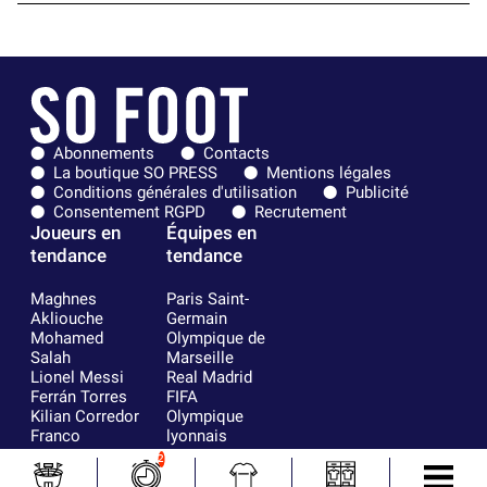
Abonnements
Contacts
La boutique SO PRESS
Mentions légales
Conditions générales d'utilisation
Publicité
Consentement RGPD
Recrutement
Joueurs en
Équipes en
tendance
tendance
Maghnes
Paris Saint-
Akliouche
Germain
Mohamed
Olympique de
Salah
Marseille
Lionel Messi
Real Madrid
Ferrán Torres
FIFA
Kilian Corredor
Olympique
Franco
lyonnais
Mastantuono
AS Monaco
2
Orel Mangala
FC Barcelone