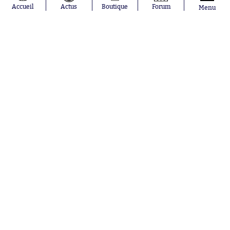
Rio Mavuba
Argentine
Accueil
Actus
Boutique
Forum
Menu
Rodri
RC Strasbourg
Mika Godts
Trabzonspor