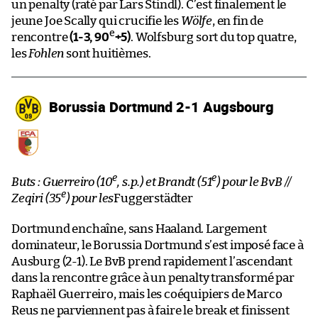
un penalty (raté par Lars Stindl). C’est finalement le
jeune Joe Scally qui crucifie les
Wölfe
, en fin de
e
rencontre
(1-3, 90
+5)
. Wolfsburg sort du top quatre,
les
Fohlen
sont huitièmes.
Borussia Dortmund 2-1 Augsbourg
e
e
Buts : Guerreiro (10
, s.p.) et Brandt (51
) pour le BvB //
e
Zeqiri (35
) pour les
Fuggerstädter
Dortmund enchaîne, sans Haaland. Largement
dominateur, le Borussia Dortmund s’est imposé face à
Ausburg (2-1). Le BvB prend rapidement l’ascendant
dans la rencontre grâce à un penalty transformé par
Raphaël Guerreiro, mais les coéquipiers de Marco
Reus ne parviennent pas à faire le break et finissent