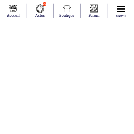
10
Accueil
Actus
Boutique
Forum
Menu
Abonnements
Contacts
La boutique SO PRESS
Mentions légales
Conditions générales d'utilisation
Publicité
Consentement RGPD
Recrutement
Joueurs en
Équipes en
tendance
tendance
Mohamed
Chelsea
Salah
Paris Saint-
Mykhailo
Germain
Mudryk
Bordeaux
Neymar
Olympique
Khalis Merah
lyonnais
Loïs Openda
FIFA
Moussa
Real Madrid
Niakhaté
RC Strasbourg
Nicolás
AC Milan
Tagliafico
France
Pavel Šulc
RC Lens