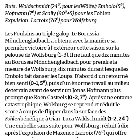
e
e
Buts : Waldschmidt (24
) pour les
Wölfe
// Embolo (5
),
e
e
Hofmann (7
) et Scally (90
+5) pour les
Fohlen
e
Expulsion : Lacroix (76
) pour Wolfsburg
Les Poulains au triple galop. Le Borussia
Mönchengladbach a obtenu avec la manière sa
première victoire à l’extérieur cette saison sur la
pelouse de Wolfsburg (1-3). Il ne faut que dix minutes
au Borussia Mönchengladbach pour prendre la
mesure de Wolfsburg, dix minutes durant lesquelles
Embolo fait danser les Loups. D’abord d’un retourné
e
bien senti
(0-1, 5
)
, puis d’un énorme travail au milieu
de terrain avant de servir un Jonas Hofmann plus
e
prompt que Koen Casteels
(0-2, 7
)
. Après une entame
catastrophique, Wolsburg se reprend et réduit le
score à coups de flipper dans la surface des
e
Fohlen
bénéfique à Gian-Luca Waldschmidt
(1-2, 24
)
.
Une embellie sans suite pour Wolfsburg, réduit à dix
e
après l’expulsion de Maxence Lacroix (76
) qui offre