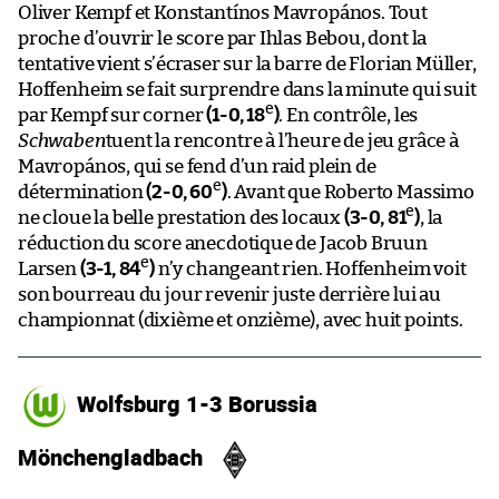
Oliver Kempf et Konstantínos Mavropános. Tout
proche d’ouvrir le score par Ihlas Bebou, dont la
tentative vient s’écraser sur la barre de Florian Müller,
Hoffenheim se fait surprendre dans la minute qui suit
e
par Kempf sur corner
(1-0, 18
)
. En contrôle, les
Schwaben
tuent la rencontre à l’heure de jeu grâce à
Mavropános, qui se fend d’un raid plein de
e
détermination
(2-0, 60
)
. Avant que Roberto Massimo
e
ne cloue la belle prestation des locaux
(3-0, 81
)
, la
réduction du score anecdotique de Jacob Bruun
e
Larsen
(3-1, 84
)
n’y changeant rien. Hoffenheim voit
son bourreau du jour revenir juste derrière lui au
championnat (dixième et onzième), avec huit points.
Wolfsburg 1-3 Borussia
Mönchengladbach