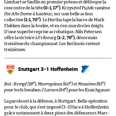
Lienhart se faufile au premier poteau et débloque la
e
rencontre de la tête
(0-1, 17
)
. Krzysztof Piątek ramène
Die Alte Dame
à hauteur, sur une belle action
e
collective
(1-1, 70
)
. Le Hertha tape la barre de Mark
Flekken dans la foulée, et va s’en mordre les doigts.
D’une superbe reprise acrobatique, Nils Petersen
e
offre la victoire à Fribourg
(1-2, 78
)
, désormais
troisième du championnat. Les Berlinois restent
treizièmes.
Stuttgart 3-1 Hoffenheim
e
e
e
But : Kempf (18
), Mavropános (60
) et Massimo (81
)
e
pour les
Schwaben
// Larsen (84
) pour les
Kraichgauer
La parole est à la défense, à Stuttgart. Belle opération
pour le club, qui s’est imposé (3-0) face à Hoffenheim
grâce notamment à deux pions des défenseurs Marc-