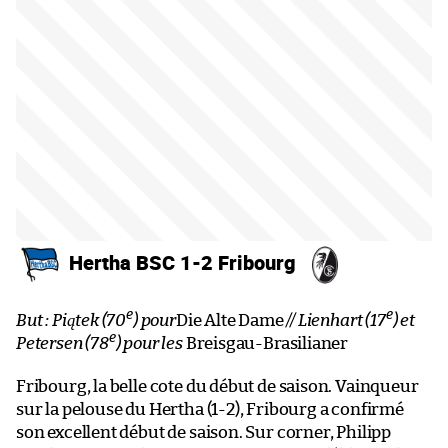
Hertha BSC 1-2 Fribourg
e
e
But : Piątek (70
) pour
Die Alte Dame
// Lienhart (17
) et
e
Petersen (78
) pour les
Breisgau-Brasilianer
Fribourg, la belle cote du début de saison. Vainqueur
sur la pelouse du Hertha (1-2), Fribourg a confirmé
son excellent début de saison. Sur corner, Philipp