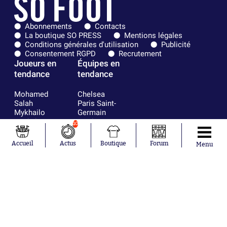
Abonnements
Contacts
La boutique SO PRESS
Mentions légales
Conditions générales d'utilisation
Publicité
Consentement RGPD
Recrutement
Joueurs en
Équipes en
tendance
tendance
Mohamed
Chelsea
Salah
Paris Saint-
Mykhailo
Germain
Mudryk
Bordeaux
10
Neymar
Olympique
Khalis Merah
lyonnais
Accueil
Actus
Boutique
Forum
Menu
Loïs Openda
FIFA
Moussa
Real Madrid
Niakhaté
RC Strasbourg
Nicolás
AC Milan
Tagliafico
France
Pavel Šulc
RC Lens
Josh Maja
Gauthier Hein