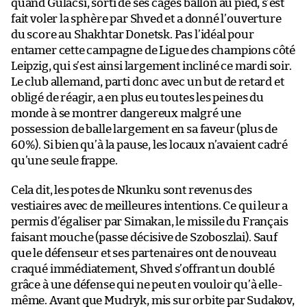
quand Gulácsi, sorti de ses cages ballon au pied, s’est
fait voler la sphère par Shved et a donné l’ouverture
du score au Shakhtar Donetsk. Pas l’idéal pour
entamer cette campagne de Ligue des champions côté
Leipzig, qui s’est ainsi largement incliné ce mardi soir.
Le club allemand, parti donc avec un but de retard et
obligé de réagir, a en plus eu toutes les peines du
monde à se montrer dangereux malgré une
possession de balle largement en sa faveur (plus de
60%). Si bien qu’à la pause, les locaux n’avaient cadré
qu’une seule frappe.
Cela dit, les potes de Nkunku sont revenus des
vestiaires avec de meilleures intentions. Ce qui leur a
permis d’égaliser par Simakan, le missile du Français
faisant mouche (passe décisive de Szoboszlai). Sauf
que le défenseur et ses partenaires ont de nouveau
craqué immédiatement, Shved s’offrant un doublé
grâce à une défense qui ne peut en vouloir qu’à elle-
même. Avant que Mudryk, mis sur orbite par Sudakov,