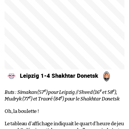
Leipzig 1-4 Shakhtar Donetsk
e
e
e
Buts : Simakan (57
) pour Leipzig // Shved (16
et 58
),
e
e
Mudryk (77
) et Traoré (84
) pour le Shakhtar Donetsk
Oh, la boulette !
Le tableau d’affichage indiquait le quart d’heure de jeu