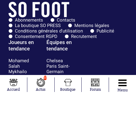
Abonnements
Contacts
La boutique SO PRESS
Mentions légales
Conditions générales d'utilisation
Publicité
Consentement RGPD
Recrutement
Joueurs en
Équipes en
tendance
tendance
Mohamed
Chelsea
Salah
Paris Saint-
Mykhailo
Germain
Mudryk
Bordeaux
10
Neymar
Olympique
Khalis Merah
lyonnais
Accueil
Actus
Boutique
Forum
Menu
Loïs Openda
FIFA
Moussa
Real Madrid
Niakhaté
RC Strasbourg
Nicolás
AC Milan
Tagliafico
France
Pavel Šulc
RC Lens
Josh Maja
Gauthier Hein