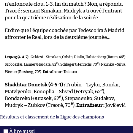
n’enfonce le clou. 1-3, fin du match ? Non, a répondu
Traoré : semant Simakan, Mudryk a trouvé l’entrant
pour la quatrième réalisation de la soirée.
Et dire que l’équipe coachée par Tedesco ira à Madrid
affronter le Real, lors de la deuxième journée…
e
Leipzig (4-4-2) :
Gulácsi – Simakan, Orbán, Diallo, Halstenberg (Raum, 46
) –
e
e
Szoboszlai, Laimer (Haïdara, 82
), Schlager (Henrichs, 70
), Nkunku – Silva,
e
Werner (Forsberg, 70
).
Entraîneur :
Tedesco.
Shakhtar Donetsk (4-5-1) :
Trubin – Taylor, Bondar,
e
Matviyenko, Konoplia – Shved (Petryak, 62
),
e
Bondareko (Đurasek, 62
), Stepanenko, Sudakov,
e
Mudryk – Zubkov (Traoré, 70
).
Entraîneur :
Jovičević.
Résultats et classement de la Ligue des champions