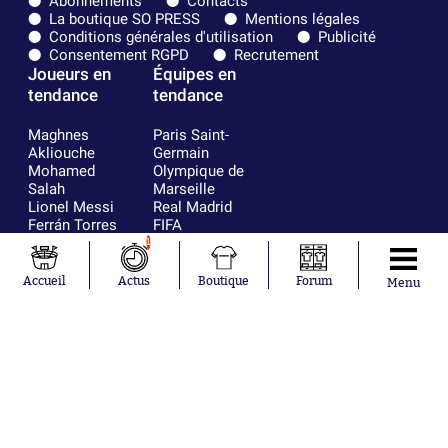
Abonnements
Contacts
La boutique SO PRESS
Mentions légales
Conditions générales d'utilisation
Publicité
Consentement RGPD
Recrutement
Joueurs en
Équipes en
tendance
tendance
Maghnes
Paris Saint-
Akliouche
Germain
Mohamed
Olympique de
Salah
Marseille
Lionel Messi
Real Madrid
Ferrán Torres
FIFA
Kilian Corredor
Olympique
1
Franco
lyonnais
Mastantuono
AS Monaco
Accueil
Actus
Boutique
Forum
Menu
Orel Mangala
FC Barcelone
Rio Mavuba
Argentine
Rodri
RC Strasbourg
Mika Godts
Trabzonspor