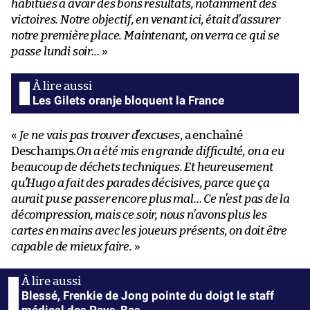
habitués à avoir des bons résultats, notamment des
victoires. Notre objectif, en venant ici, était d’assurer
notre première place. Maintenant, on verra ce qui se
passe lundi soir…
»
Les Gilets oranje bloquent la France
«
Je ne vais pas trouver d’excuses
, a enchaîné
Deschamps.
On a été mis en grande difficulté, on a eu
beaucoup de déchets techniques. Et heureusement
qu’Hugo a fait des parades décisives, parce que ça
aurait pu se passer encore plus mal… Ce n’est pas de la
décompression, mais ce soir, nous n’avons plus les
cartes en mains avec les joueurs présents, on doit être
capable de mieux faire.
»
Blessé, Frenkie de Jong pointe du doigt le staff
médical des Pays-Bas