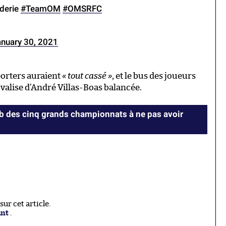
derie
#TeamOM
#OMSRFC
anuary 30, 2021
porters auraient
« tout cassé »
, et le bus des joueurs
la valise d’André Villas-Boas balancée.
lub des cinq grands championnats à ne pas avoir
r cet article.
ant
.