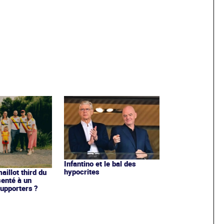
Infantino et le bal des
hypocrites
illot third du
enté à un
upporters ?