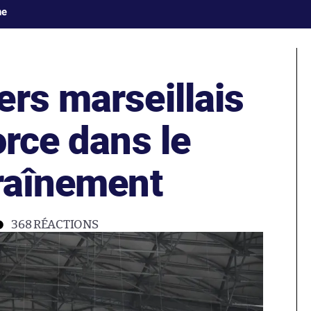
ne
rs marseillais
orce dans le
traînement
368
RÉACTIONS