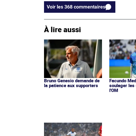
Voir les 368 commentaires
À lire aussi
Bruno Genesio demande de
Facundo Med
la patience aux supporters
soulager les
l'OM