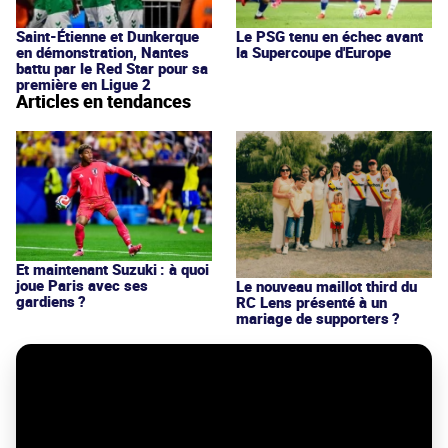
Saint-Étienne et Dunkerque
Le PSG tenu en échec avant
en démonstration, Nantes
la Supercoupe d'Europe
battu par le Red Star pour sa
première en Ligue 2
Articles en tendances
Et maintenant Suzuki : à quoi
joue Paris avec ses
Le nouveau maillot third du
gardiens ?
RC Lens présenté à un
mariage de supporters ?