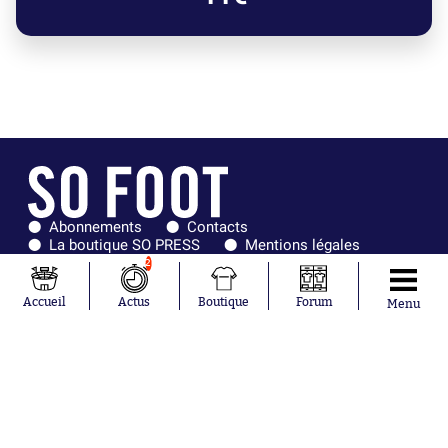
Abonnements
Contacts
La boutique SO PRESS
Mentions légales
Conditions générales d'utilisation
Publicité
2
Consentement RGPD
Recrutement
Joueurs en
Équipes en
Accueil
Actus
Boutique
Forum
Menu
tendance
tendance
Maghnes
Paris Saint-
Akliouche
Germain
Mohamed
Olympique de
Salah
Marseille
Lionel Messi
Real Madrid