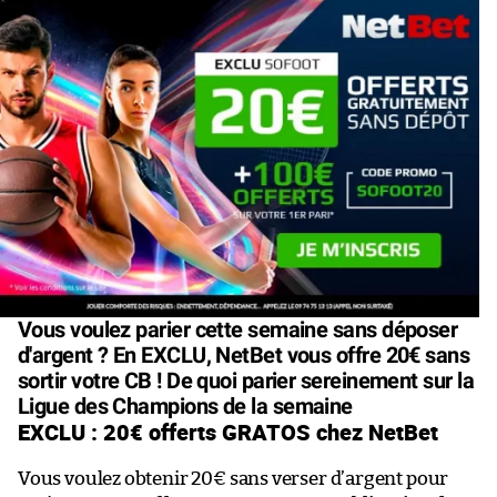
Vous voulez parier cette semaine sans déposer
d'argent ? En EXCLU, NetBet vous offre 20€ sans
sortir votre CB ! De quoi parier sereinement sur la
Ligue des Champions de la semaine
EXCLU : 20€ offerts GRATOS chez NetBet
Vous voulez obtenir 20€ sans verser d’argent pour