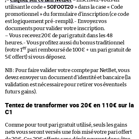
utilisant le code «
SOFOOT20
» dans la case « Code
promotionnel » du formulaire d’inscription (ce code
est logiquement pré-rempli).- Envoyez vos
documents pour valider votre inscription.
– Vous recevez 20€ de pari gratuit dans les 48
heures.- Vous profitez aussi du bonus traditionnel
er
(votre 1
pari remboursé de 100€ + un pari gratuit de
5€ offert) si vous déposez.
NB : Pour faire valider votre compte par NetBet, vous
devez envoyer un document d’identité et bancaire (la
validation est nécessaire pour retirer vos éventuels
futurs gains).
Tentez de transformer vos 20€ en 110€ sur la
C1
Comme pour tout pari gratuit utilisé, seuls les gains
nets vous seront versés une fois misé votre pari offert