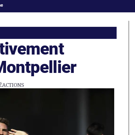
ne
itivement
Montpellier
ÉACTIONS