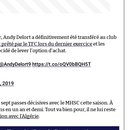
, Andy Delort a définitivement été transféré au club
t prêté par le TFC lors du dernier exercice
et les
idé de lever l’option d’achat.
@AndyDelort9
https://t.co/oQV0bBQH5T
, 2019
é sept passes décisives avec le MHSC cette saison. À
s en un an et demi. Tout va bien pour, il ne lui reste
ion avec l’Algérie
.