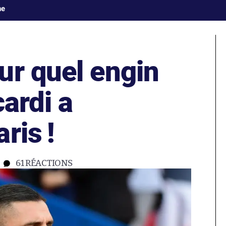
ne
ur quel engin
cardi a
ris !
61
RÉACTIONS