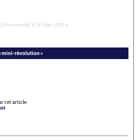
(@mauroicardi) le 15 Sept. 2019 à
T
« mini-révolution »
 cet article.
ant
.