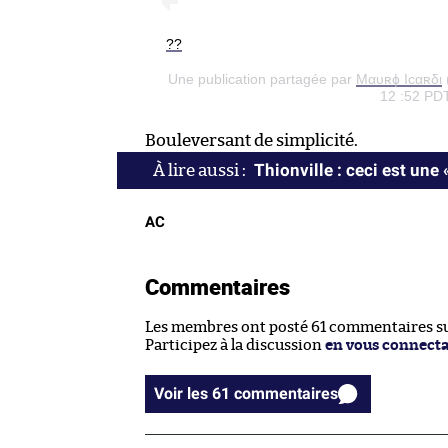
??
Une publication partagée par
Μαυʀɸ Iϲαʀδι
12 :52 PD
Bouleversant de simplicité.
Thionville : ceci est une 
AC
Commentaires
Les membres ont posté 61 commentaires sur
Participez à la discussion
en vous connect
Voir les 61 commentaires