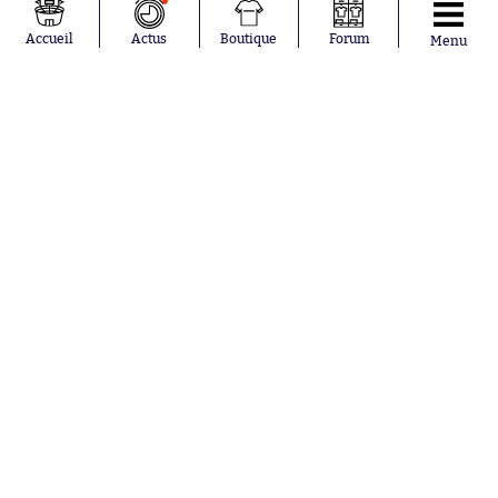
Ferrán Torres
FIFA
Kilian Corredor
Olympique
Accueil
Actus
Boutique
Forum
Menu
Franco
lyonnais
Mastantuono
AS Monaco
Orel Mangala
FC Barcelone
Rio Mavuba
Argentine
Rodri
RC Strasbourg
Mika Godts
Trabzonspor