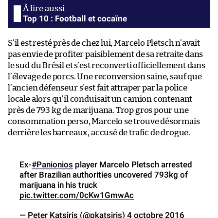
Top 10 : Football et cocaïne
S’il est resté près de chez lui, Marcelo Pletsch n’avait
pas envie de profiter paisiblement de sa retraite dans
le sud du Brésil et s’est reconverti officiellement dans
l’élevage de porcs. Une reconversion saine, sauf que
l’ancien défenseur s’est fait attraper par la police
locale alors qu’il conduisait un camion contenant
près de 793 kg de marijuana. Trop gros pour une
consommation perso, Marcelo se trouve désormais
derrière les barreaux, accusé de trafic de drogue.
Ex-
#Panionios
player Marcelo Pletsch arrested
after Brazilian authorities uncovered 793kg of
marijuana in his truck
pic.twitter.com/0cKw1GmwAc
— Peter Katsiris (@pkatsiris)
4 octobre 2016