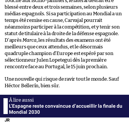
Touché aux ischio-jambiers, le latéral devrait être
blessé entre deux et trois semaines, selon plusieurs
médias espagnols. Si sa participation au Mondial a un
temps été remise en cause, Carvajal pourrait
néanmoins participer à la compétition, et y tenir son
statut de titulaire à la droite de la défense espagnole.
D’après
Marca
, les résultats des examens ont été
meilleurs que ceux attendus, et le désormais
quadruple champion d’Europe est espéré par son
sélectionneur Julen Lopetegui dès la première
rencontre face au Portugal, le 15 juin prochain.
Une nouvelle qui risque de ravir tout le monde. Sauf
Héctor Bellerín, bien sûr.
L’Espagne reste convaincue d’accueillir la finale du
Mondial 2030
JR