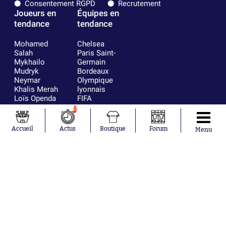
Consentement RGPD
Recrutement
Joueurs en
Équipes en
tendance
tendance
Mohamed
Chelsea
Salah
Paris Saint-
Mykhailo
Germain
Mudryk
Bordeaux
Neymar
Olympique
Khalis Merah
lyonnais
Loïs Openda
FIFA
Moussa
Real Madrid
2
Niakhaté
RC Strasbourg
Nicolás
AC Milan
Accueil
Actus
Boutique
Forum
Menu
Tagliafico
France
Pavel Šulc
RC Lens
Josh Maja
Gauthier Hein