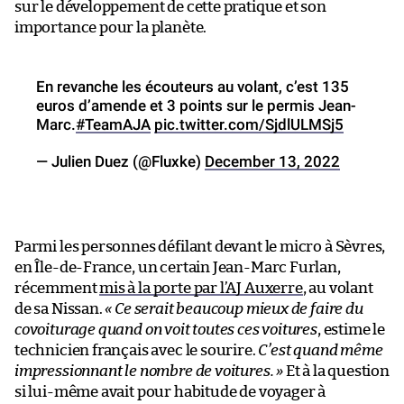
sur le développement de cette pratique et son
importance pour la planète.
En revanche les écouteurs au volant, c’est 135
euros d’amende et 3 points sur le permis Jean-
Marc.
#TeamAJA
pic.twitter.com/SjdlULMSj5
— Julien Duez (@Fluxke)
December 13, 2022
Parmi les personnes défilant devant le micro à Sèvres,
en Île-de-France, un certain Jean-Marc Furlan,
récemment
mis à la porte par l’AJ Auxerre
, au volant
de sa Nissan.
« Ce serait beaucoup mieux de faire du
covoiturage quand on voit toutes ces voitures
, estime le
technicien français avec le sourire.
C’est quand même
impressionnant le nombre de voitures. »
Et à la question
si lui-même avait pour habitude de voyager à