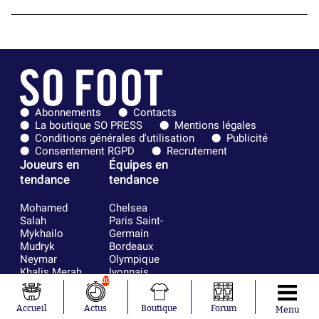
Abonnements
Contacts
La boutique SO PRESS
Mentions légales
Conditions générales d'utilisation
Publicité
Consentement RGPD
Recrutement
Joueurs en
Équipes en
tendance
tendance
Mohamed
Chelsea
Salah
Paris Saint-
Mykhailo
Germain
Mudryk
Bordeaux
Neymar
Olympique
Khalis Merah
lyonnais
10
Loïs Openda
FIFA
Moussa
Real Madrid
Niakhaté
RC Strasbourg
Accueil
Actus
Boutique
Forum
Menu