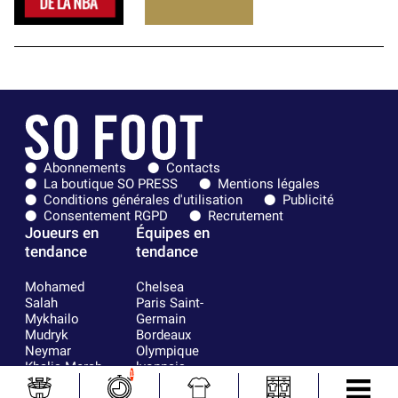
Abonnements
Contacts
La boutique SO PRESS
Mentions légales
Conditions générales d'utilisation
Publicité
Consentement RGPD
Recrutement
Joueurs en
Équipes en
tendance
tendance
Mohamed
Chelsea
Salah
Paris Saint-
Mykhailo
Germain
Mudryk
Bordeaux
Neymar
Olympique
Khalis Merah
lyonnais
1
Loïs Openda
FIFA