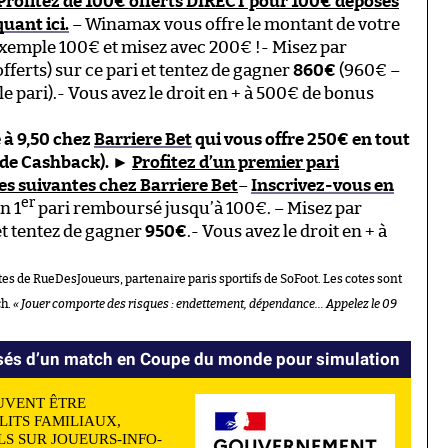
Profitez de 100€ offerts DIRECT pour 100€ déposés
uant ici.
– Winamax vous offre le montant de votre
exemple 100€ et misez avec 200€ !- Misez par
ferts) sur ce pari et tentez de gagner
860€
(960€ –
 le pari).- Vous avez le droit en + à 500€ de bonus
é à 9,50 chez
Barriere Bet
qui vous offre 250€ en tout
de Cashback).
►
Profitez d’un premier pari
es suivantes chez Barriere Bet
–
Inscrivez-vous en
er
n 1
pari remboursé jusqu’à 100€. – Misez par
et tentez de gagner
950€
.- Vous avez le droit en + à
es de RueDesJoueurs, partenaire paris sportifs de SoFoot. Les cotes sont
ch.
« Jouer comporte des risques : endettement, dépendance… Appelez le 09
lsés d’un match en Coupe du monde pour simulation
UVENT ÊTRE
LITS FAMILIAUX,
S SUR JOUEURS-INFO-