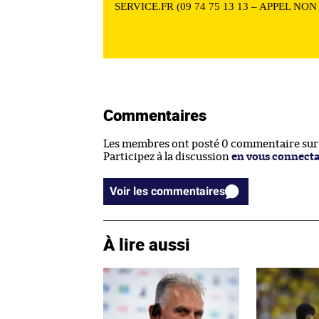
SERVICE.FR (09 74 75 13 13 – APPEL NO
Commentaires
Les membres ont posté 0 commentaire sur c
Participez à la discussion
en vous connect
Voir les commentaires
À lire aussi