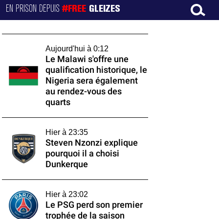
EN PRISON DEPUIS
#FREE
GLEIZES
Aujourd'hui à 0:12
Le Malawi s'offre une
qualification historique, le
Nigeria sera également
au rendez-vous des
quarts
Hier à 23:35
Steven Nzonzi explique
pourquoi il a choisi
Dunkerque
Hier à 23:02
Le PSG perd son premier
trophée de la saison