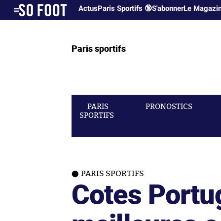
Actus
Paris Sportifs 🔞
S'abonner
Le Magazi
Paris sportifs
PARIS
PRONOSTICS
SPORTIFS
PARIS SPORTIFS
Cotes Portu