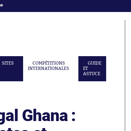
ne
SITES
COMPÉTITIONS
GUIDE
INTERNATIONALES
ET
ASTUCE
gal Ghana :