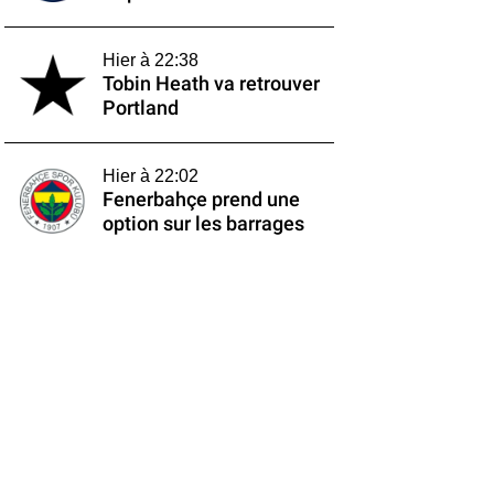
Hier à 22:38
Tobin Heath va retrouver
Portland
Hier à 22:02
Fenerbahçe prend une
option sur les barrages